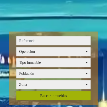
Operación
Operación
Tipo inmueble
Tipo inmueble
Provincia
Población
Población
Zona
Zona
Buscar inmuebles