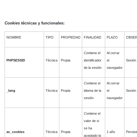
Cookies
técnicas y funcionales:
NOMBRE
TIPO
PROPIEDAD
FINALIDAD
PLAZO
OBSER
C
ontiene el
Al cerrar
PHPSESSID
Técnica
Propia
identificador
el
Sesión
de la sesión
navegador
C
ontiene el
Al cerrar
_lang
Técnica
Propia
idioma de la
el
Sesión
sesión
navegador
C
ontiene el
valor de si
se ha
ac_cookies
Técnica
Propia
1 año
Persist
aceptado la