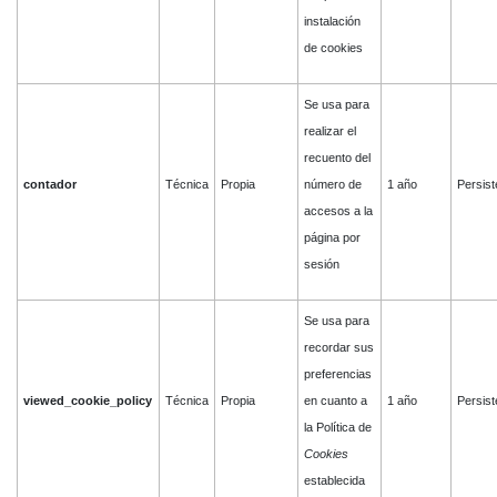
instalación
de cookies
Se usa para
realizar el
recuento del
contador
Técnica
Propia
número de
1 año
Persist
accesos a la
página por
sesión
Se usa para
recordar sus
preferencias
viewed_cookie_policy
Técnica
Propia
en cuanto a
1 año
Persist
la Política de
Cookies
establecida