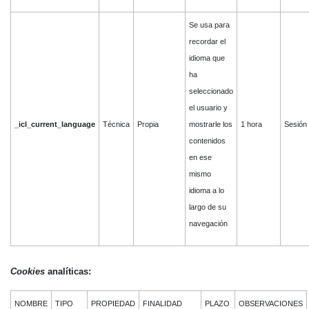
Se usa para
recordar el
idioma que
ha
seleccionado
el usuario y
_icl_current_language
Técnica
Propia
mostrarle los
1 hora
Sesión
contenidos
en ese
mismo
idioma a lo
largo de su
navegación
Cookies
analíticas:
NOMBRE
TIPO
PROPIEDAD
FINALIDAD
PLAZO
OBSERVACIONES