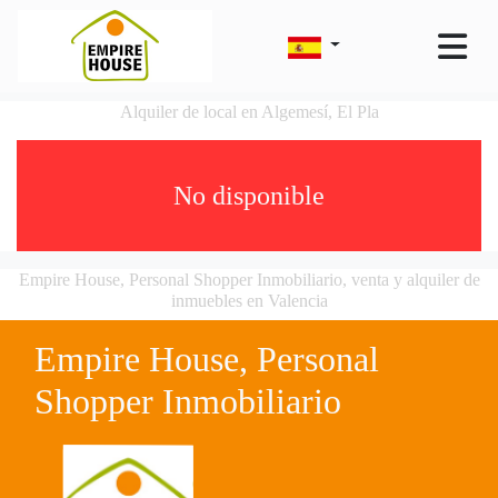
Alquiler de local en Algemesí, El Pla
No disponible
Empire House, Personal Shopper Inmobiliario, venta y alquiler de
inmuebles en Valencia
Empire House, Personal
Shopper Inmobiliario