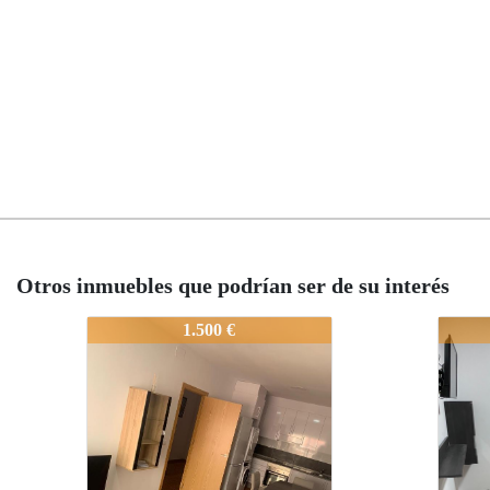
Otros inmuebles que podrían ser de su interés
81
2029-40172081
2029-40172081
0 €
800 €
800 €