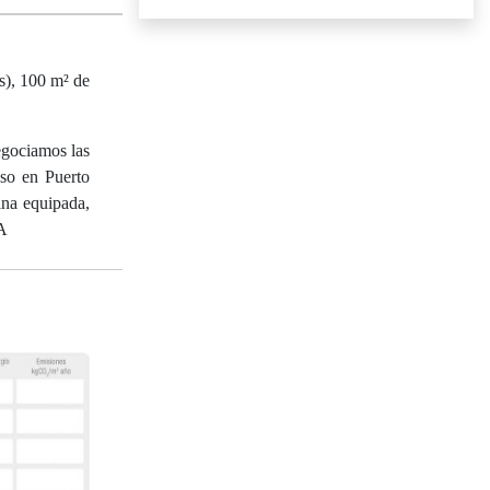
(s), 100 m² de
egociamos las
iso en Puerto
na equipada,
YA