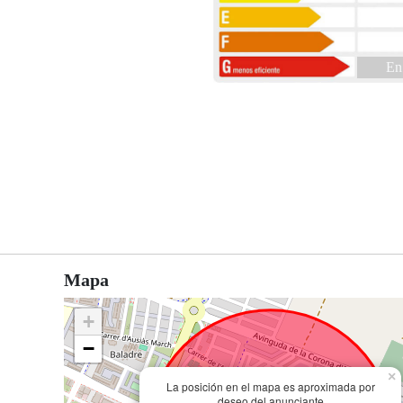
En
Mapa
+
−
×
La posición en el mapa es aproximada por
deseo del anunciante