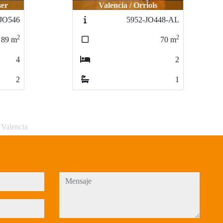
r
er
Valencia / Orriols
Valencia / Orriols
O546
JO546
5952-JO448-AL
5952-JO448-AL
2
2
2
2
9
89
m
m
70
70
m
m
4
4
2
2
2
2
1
1
 Valencia
mensaje