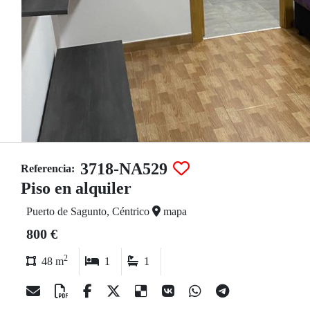
3718-NA529
Referencia:
Piso en alquiler
Puerto de Sagunto, Céntrico
mapa
800 €
2
48 m
1
1