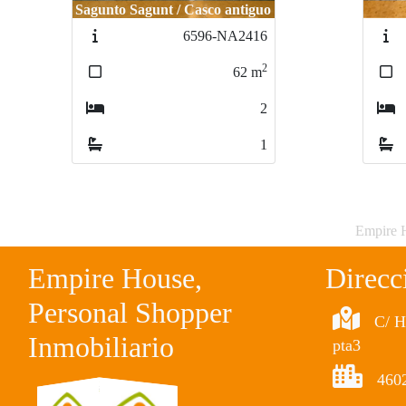
Sagunto Sagunt / Casco antiguo
6596-NA2416
2
62
m
2
1
Empire H
Empire House,
Direcc
Personal Shopper
C/ H
Inmobiliario
pta3
4602