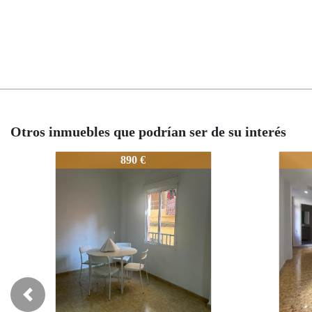
Otros inmuebles que podrían ser de su interés
3718-NA529
3718-
3718-
890 €
Previous