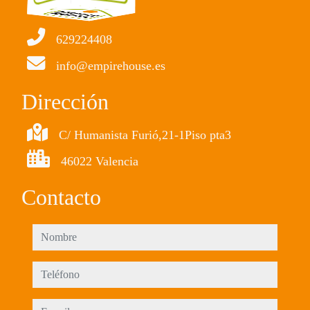
629224408
info@empirehouse.es
Dirección
C/ Humanista Furió,21-1Piso pta3
46022 Valencia
Contacto
nombre
teléfono
e-mail