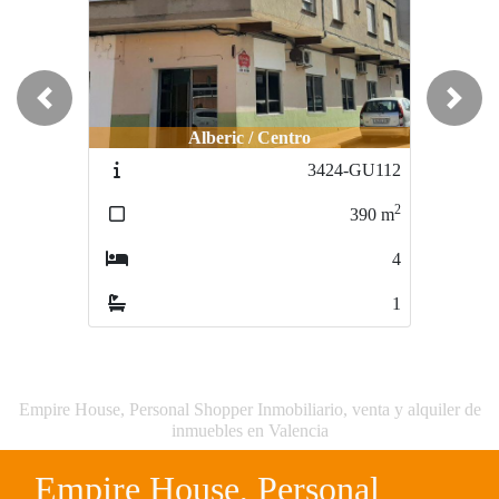
Previous
Next
Alberic / Centro
3424-GU112
2
390
m
4
1
Empire House, Personal Shopper Inmobiliario, venta y alquiler de
inmuebles en Valencia
Empire House, Personal