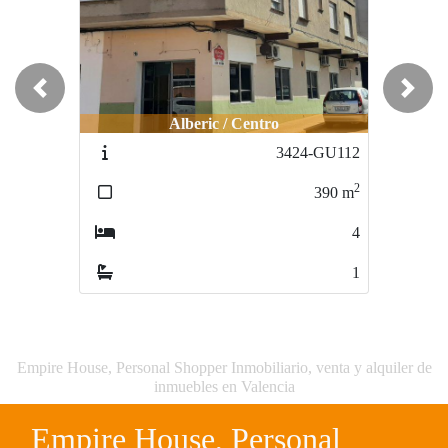
Previous
Next
Alberic / Centro
3424-GU112
2
390
m
4
1
Empire House, Personal Shopper Inmobiliario, venta y alquiler de
inmuebles en Valencia
Empire House, Personal