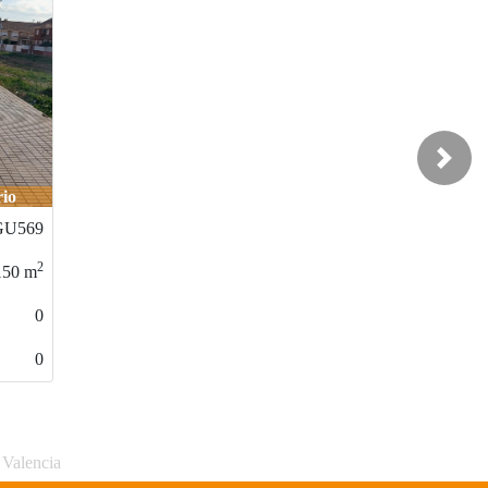
Next
licanto
6527-GU568
2
1200
m
0
0
 Valencia