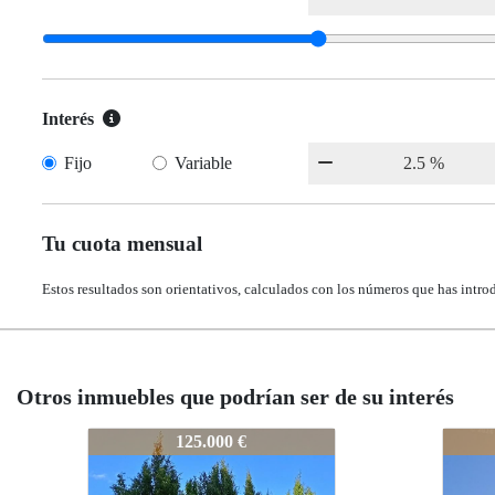
Interés
Fijo
Variable
Tu cuota mensual
Estos resultados son orientativos, calculados con los números que has intro
Otros inmuebles que podrían ser de su interés
5081-NA1060
5081-NA1060
5
150.000 €
150.000 €