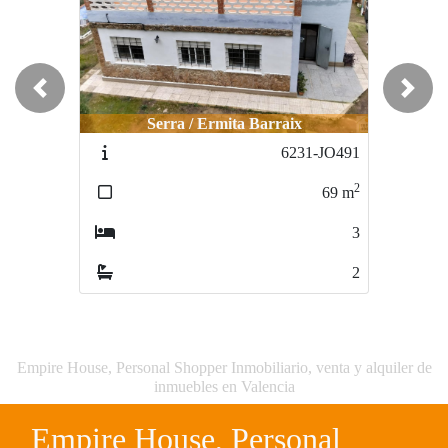
Previous
Next
Serra / Ermita Barraix
6231-JO491
2
69
m
3
2
Empire House, Personal Shopper Inmobiliario, venta y alquiler de
inmuebles en Valencia
Empire House, Personal