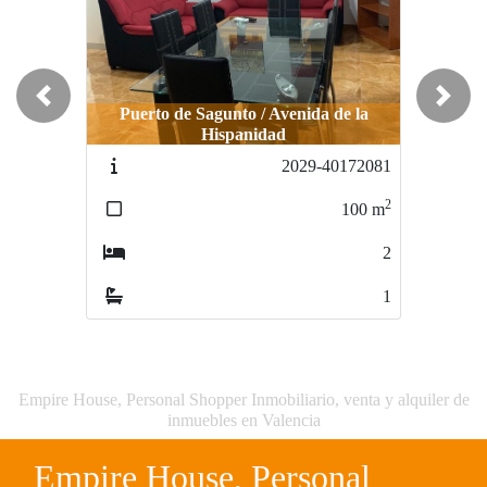
Previous
Next
Puerto de Sagunto / Avenida de la
Hispanidad
2029-40172081
2
100
m
2
1
Empire House, Personal Shopper Inmobiliario, venta y alquiler de
inmuebles en Valencia
Empire House, Personal