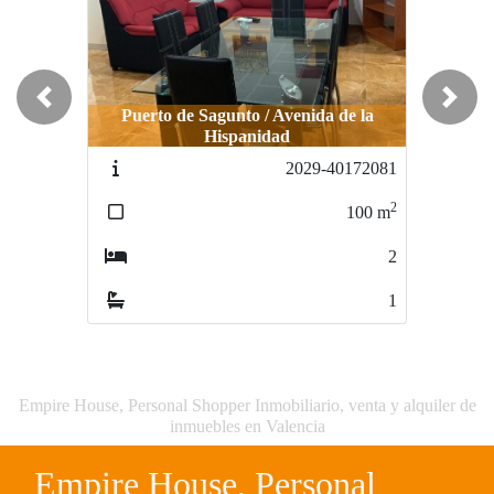
Previous
Next
Puerto de Sagunto / Avenida de la
Hispanidad
2029-40172081
2
100
m
2
1
Empire House, Personal Shopper Inmobiliario, venta y alquiler de
inmuebles en Valencia
Empire House, Personal