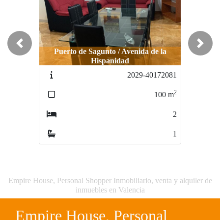
Previous
Next
Puerto de Sagunto / Avenida de la
Hispanidad
2029-40172081
2
100
m
2
1
Empire House, Personal Shopper Inmobiliario, venta y alquiler de
inmuebles en Valencia
Empire House, Personal