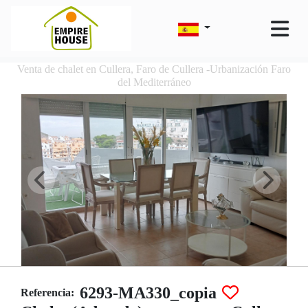
Venta de chalet en Cullera, Faro de Cullera -Urbanización Faro
del Mediterráneo
6293-MA330_copia
Referencia: