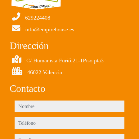
629224408
info@empirehouse.es
Dirección
C/ Humanista Furió,21-1Piso pta3
46022 Valencia
Contacto
nombre
teléfono
e-mail