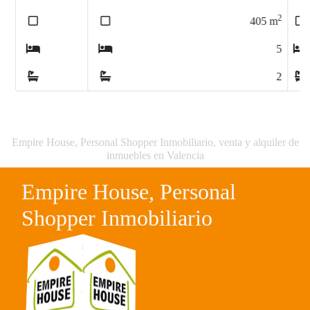
2
405
m
5
2
Empire House, Personal Shopper Inmobiliario, venta y alquiler de
inmuebles en Valencia
Empire House, Personal
Shopper Inmobiliario