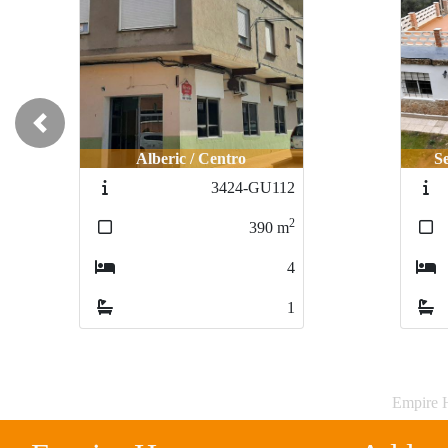
Previous
Alberic / Centro
S
3424-GU112
2
390
m
4
1
Empire H