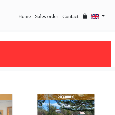
Home
Sales order
Contact
4872-GU346
203.000 €