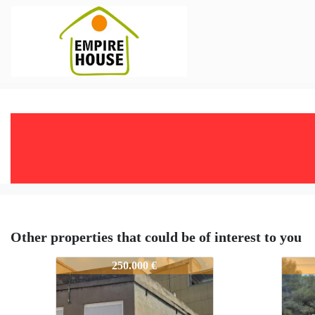
Other properties that could be of interest to you
4872-GU346
4872
250.000 €