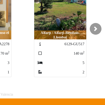
Next
nso el
Alfarp / Alfarp-Benifaió-
Llombai
A2278
6129-GU517
2
2
70
m
140
m
3
5
1
2
 Valencia