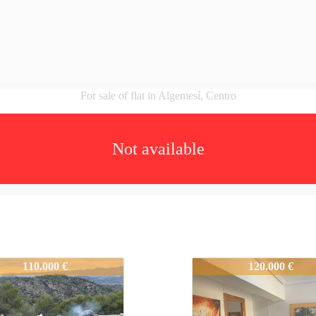
For sale of flat in Algemesí, Centro
Not available
-GU346
4872-GU346
110.000 €
120.000 €