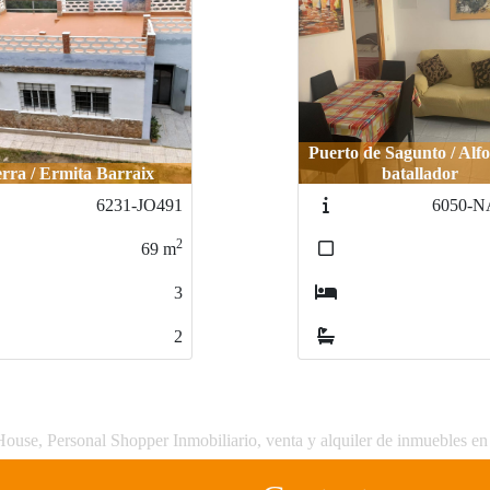
Puerto de Sagunto / Alfo
erra / Ermita Barraix
batallador
6231-JO491
6050-N
2
69
m
3
2
ouse, Personal Shopper Inmobiliario, venta y alquiler de inmuebles en