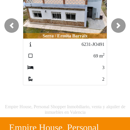
Previous
Next
Serra / Ermita Barraix
6231-JO491
2
69
m
3
2
Empire House, Personal Shopper Inmobiliario, venta y alquiler de
inmuebles en Valencia
Empire House, Personal