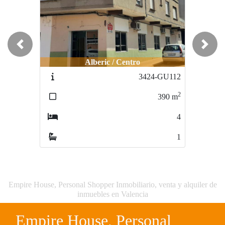
Previous
Next
Alberic / Centro
3424-GU112
2
390
m
4
1
Empire House, Personal Shopper Inmobiliario, venta y alquiler de
inmuebles en Valencia
Empire House, Personal